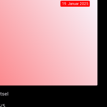
19. Januar 2025
tsel
5/5