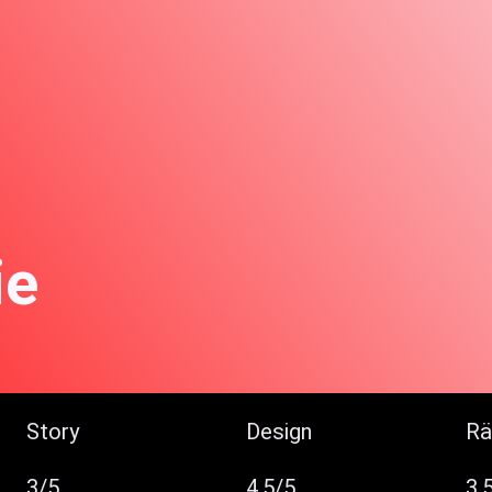
ie
Story
Design
Rä
3/5
4.5/5
3.