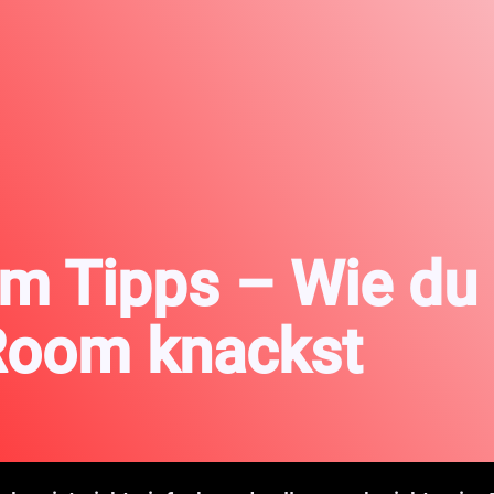
 Tipps – Wie du 
Room knackst