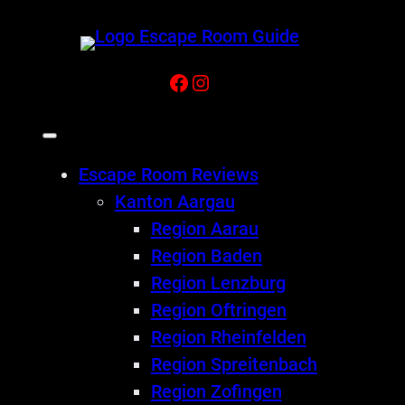
Facebook
Instagram
Escape Room Reviews
Kanton Aargau
Region Aarau
Region Baden
Region Lenzburg
Region Oftringen
Region Rheinfelden
Region Spreitenbach
Region Zofingen