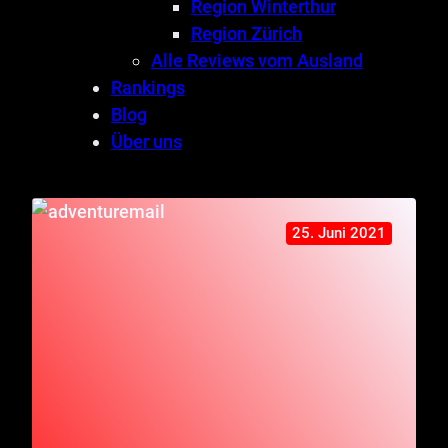
Region Winterthur
Region Zürich
Alle Reviews vom Ausland
Rankings
Blog
Über uns
25. Juni 2021